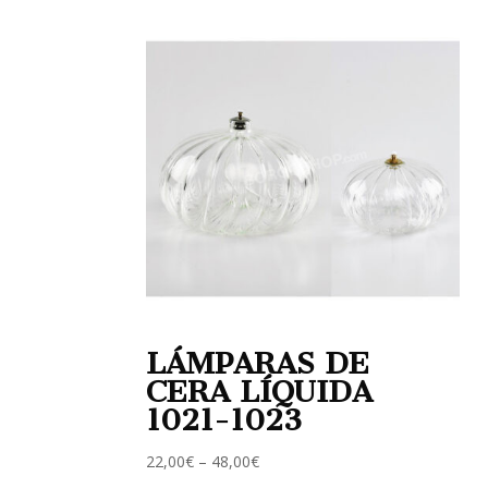
LÁMPARAS DE
CERA LÍQUIDA
1021-1023
22,00
€
–
48,00
€