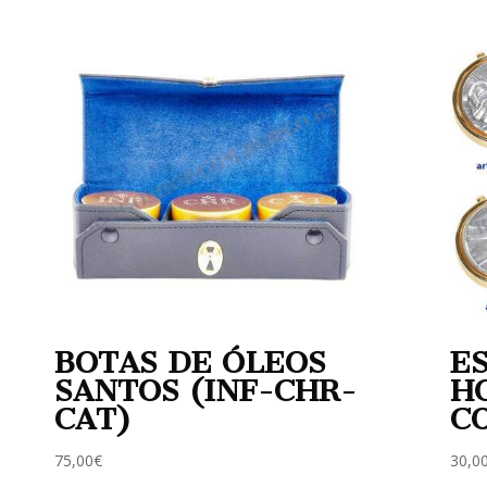
BOTAS DE ÓLEOS
E
SANTOS (INF-CHR-
H
CAT)
C
75,00
€
30,0