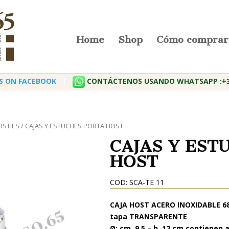
Home
Shop
Cómo comprar
S ON FACEBOOK
|
CONTÁCTENOS USANDO WHATSAPP :+39
OSTIES
/ CAJAS Y ESTUCHES PORTA HOST
CAJAS Y EST
HOST
COD: SCA-TE 11
CAJA HOST ACERO INOXIDABLE 68
tapa TRANSPARENTE
Ø: cm. 9,5 – h. 12 cm contiene