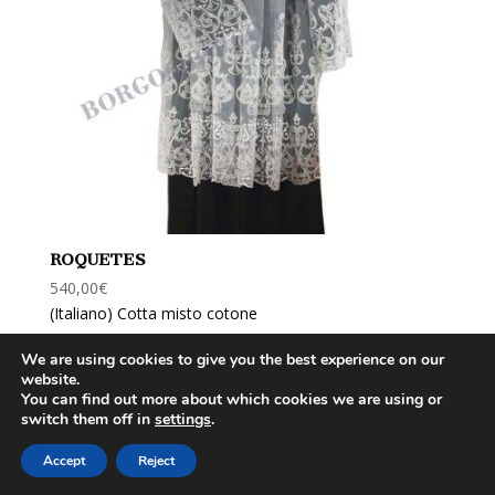
ROQUETES
540,00
€
(Italiano) Cotta misto cotone
We are using cookies to give you the best experience on our
website.
You can find out more about which cookies we are using or
BORGO SHOP
- Borgo Pio, 65 - 00193 Roma - Italy -
switch them off in
settings
.
Tel/Fax: 0039066877100 - E-
Accept
Reject
mail:
borgoshop@libero.it